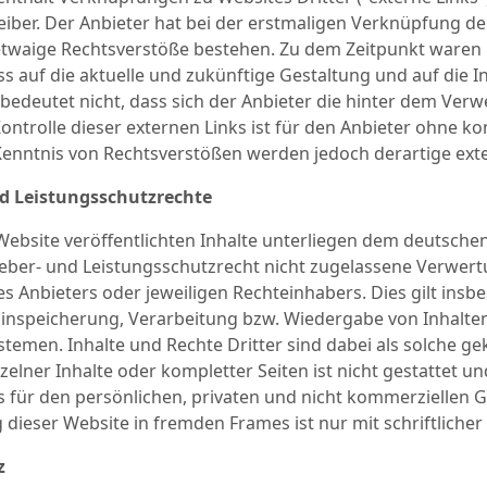
reiber. Der Anbieter hat bei der erstmaligen Verknüpfung de
etwaige Rechtsverstöße bestehen. Zu dem Zeitpunkt waren k
uss auf die aktuelle und zukünftige Gestaltung und auf die 
bedeutet nicht, dass sich der Anbieter die hinter dem Verw
Kontrolle dieser externen Links ist für den Anbieter ohne k
Kenntnis von Rechtsverstößen werden jedoch derartige exte
nd Leistungsschutzrechte
 Website veröffentlichten Inhalte unterliegen dem deutsch
ber- und Leistungsschutzrecht nicht zugelassene Verwertu
 Anbieters oder jeweiligen Rechteinhabers. Dies gilt insbe
inspeicherung, Verarbeitung bzw. Wiedergabe von Inhalte
temen. Inhalte und Rechte Dritter sind dabei als solche ge
elner Inhalte oder kompletter Seiten ist nicht gestattet un
für den persönlichen, privaten und nicht kommerziellen Ge
 dieser Website in fremden Frames ist nur mit schriftlicher 
z