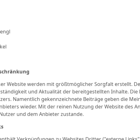
tengl
kel
eschränkung
eser Website werden mit größtmöglicher Sorgfalt erstellt. 
llständigkeit und Aktualität der bereitgestellten Inhalte. D
zers. Namentlich gekennzeichnete Beiträge geben die Mein
bieters wieder. Mit der reinen Nutzung der Website des An
Nutzer und dem Anbieter zustande.
ks
enthält Verknüpfungen zu Websites Dritter ("externe Links"