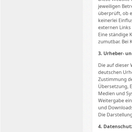
jeweiligen Bet
überprüft, ob 
keinerlei Einfl
externen Links 
Eine ständige 
zumutbar. Bei 
3. Urheber- u
Die auf dieser
deutschen Urhe
Zustimmung des
Übersetzung, E
Medien und Sys
Weitergabe einz
und Downloads 
Die Darstellung
4. Datenschut