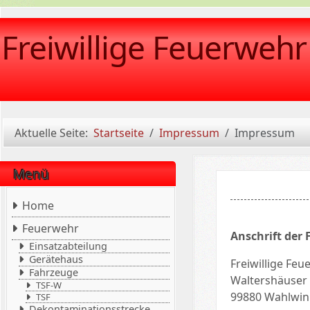
Freiwillige Feuerweh
Aktuelle Seite:
Startseite
Impressum
Impressum
Menü
Home
Feuerwehr
Anschrift der
Einsatzabteilung
Gerätehaus
Freiwillige Fe
Fahrzeuge
Waltershäuser
TSF-W
99880 Wahlwin
TSF
Dekontaminationsstrecke