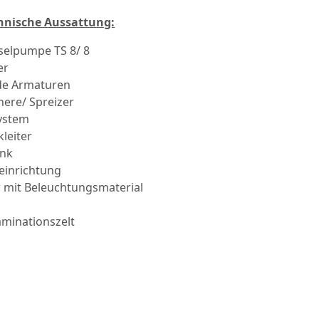
hnische Aussattung:
selpumpe TS 8/ 8
er
de Armaturen
ere/ Spreizer
ystem
kleiter
ank
seinrichtung
 mit Beleuchtungsmaterial
minationszelt