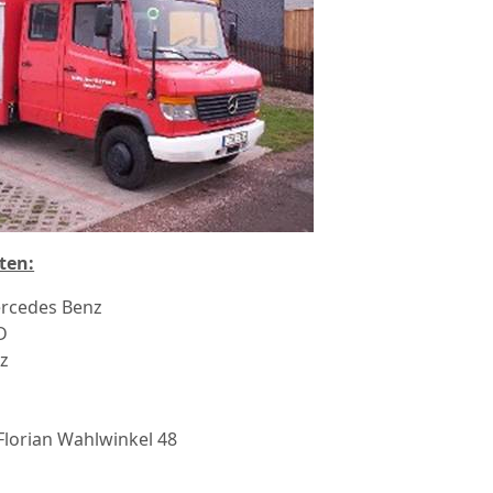
ten:
ercedes Benz
D
z
lorian Wahlwinkel 48