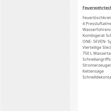
Feuerwehrtec
Feuerlöschkrei
4 Pressluftatm
Wasserführen
Kombigerät Sch
ONE- SEVEN- S
Vierteilige Stec
750 L Wassert
Schnellangriff
Stromerzeuger
Kettensäge
Schnelldekonta