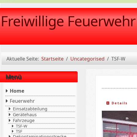
Freiwillige Feuerweh
Aktuelle Seite:
Startseite
Uncategorised
TSF-W
Menü
Home
Feuerwehr
Details
Einsatzabteilung
Gerätehaus
Fahrzeuge
TSF-W
TSF
Dekontaminationsstrecke