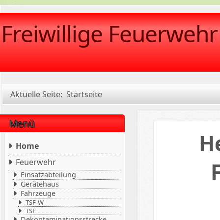
Freiwillige Feuerweh
Aktuelle Seite:
Startseite
Menü
H
Home
Feuerwehr
Einsatzabteilung
Gerätehaus
Fahrzeuge
TSF-W
TSF
Dekontaminationsstrecke